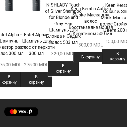
NISHLADY Touch
Keen Kerat
Keen Keratin Aufbau
of Silver Shampoo
Colour & Sh
Maske Маска для
for Blonde and
Mask Маска
волос
Gray Hair
волос Стойк
Восстанавливающая
Шампунь для
Цвета 200
с Кератином 500 мл
stel Alpha -
Estel Alpha -
Блонда и Седых
Шампунь-
Шампунь для
150,00
MD
Волос 503 мл
300,00
MDL
иватор роста
волос от перхоти
лос 300 мл
300 мл
320,00
MDL
В
В корзину
корзину
75,00
MDL
275,00
MDL
В
корзину
В
В
корзину
корзину