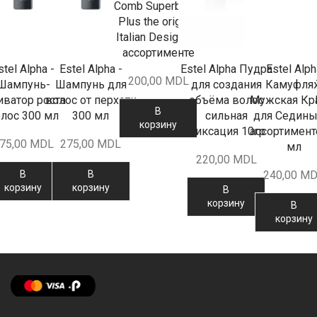
Comb Superbrush
Plus the original
Italian Design - в
ассортименте
stel Alpha -
Estel Alpha -
Estel Alpha Пудра
Estel Alph
200,00
MDL
Шампунь-
Шампунь для
для создания
Камуфля
иватор роста
волос от перхоти
объёма волос
Мужская Кр
В
лос 300 мл
300 мл
сильная
для Седины
корзину
фиксация 10гр
ассортимент
75,00
MDL
275,00
MDL
мл
220,00
MDL
В
В
240,00
MD
корзину
корзину
В
корзину
В
корзину