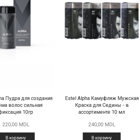
pha Пудра для создания
Estel Alpha Камуфляж Мужская
ма волос сильная
Краска для Седины - в
фиксация 10гр
ассортименте 10 мл
220,00
MDL
240,00
MDL
В корзину
В корзину