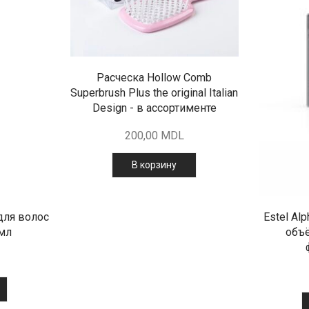
Расческа Hollow Comb
Superbrush Plus the original Italian
Design - в ассортименте
200,00
MDL
В корзину
 для волос
Estel Al
 мл
объё