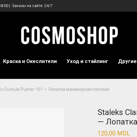
18:00 | Заказы на сайте: 24/7
Краска и Океслители
Уход и стайлинг
Другие
sic Cuticule Pusher 101 — Лопатка маникюрная плоская
Staleks Cla
— Лопатка
120,00
MDL