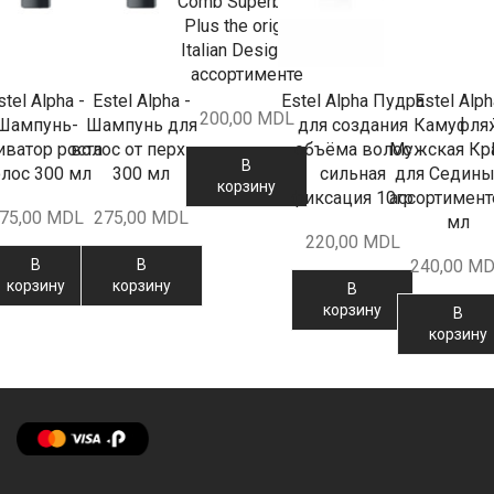
Comb Superbrush
Plus the original
Italian Design - в
ассортименте
stel Alpha -
Estel Alpha -
Estel Alpha Пудра
Estel Alph
200,00
MDL
Шампунь-
Шампунь для
для создания
Камуфля
иватор роста
волос от перхоти
объёма волос
Мужская Кр
В
лос 300 мл
300 мл
сильная
для Седины
корзину
фиксация 10гр
ассортимент
75,00
MDL
275,00
MDL
мл
220,00
MDL
В
В
240,00
MD
корзину
корзину
В
корзину
В
корзину