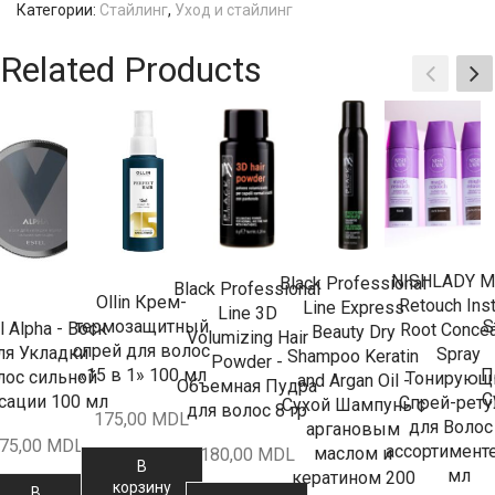
Категории:
Стайлинг
,
Уход и стайлинг
Related Products
NISHLADY M
Black Professional
Black Professional
Ollin Крем-
Retouch Inst
Line Express
Line 3D
S
термозащитный
l Alpha - Воск
Root Concea
Beauty Dry
Volumizing Hair
спрей для волос
ля Укладки
Spray
Shampoo Keratin
Powder -
П
«15 в 1» 100 мл
лос сильной
Тонирующ
and Argan Oil -
Объемная Пудра
С
сации 100 мл
Спрей-рет
Сухой Шампунь с
для волос 8 гр
175,00
MDL
для Волос
аргановым
75,00
MDL
ассортимент
маслом и
180,00
MDL
В
мл
кератином 200
корзину
В