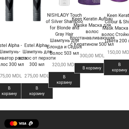
NISHLADY Touch
Keen Kerat
Keen Keratin Aufbau
of Silver Shampoo
Colour & Sh
Maske Маска для
for Blonde and
Mask Маска
волос
Gray Hair
волос Стойк
Восстанавливающая
Шампунь для
Цвета 200
с Кератином 500 мл
stel Alpha -
Estel Alpha -
Блонда и Седых
Шампунь-
Шампунь для
150,00
MD
Волос 503 мл
300,00
MDL
иватор роста
волос от перхоти
лос 300 мл
300 мл
320,00
MDL
В
В корзину
корзину
75,00
MDL
275,00
MDL
В
корзину
В
В
корзину
корзину