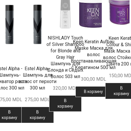
NISHLADY Touch
Keen Kerat
Keen Keratin Aufbau
of Silver Shampoo
Colour & Sh
Maske Маска для
for Blonde and
Mask Маска
волос
Gray Hair
волос Стойк
Восстанавливающая
Шампунь для
Цвета 200
с Кератином 500 мл
stel Alpha -
Estel Alpha -
Блонда и Седых
Шампунь-
Шампунь для
150,00
MD
Волос 503 мл
300,00
MDL
иватор роста
волос от перхоти
лос 300 мл
300 мл
320,00
MDL
В
В корзину
корзину
75,00
MDL
275,00
MDL
В
корзину
В
В
корзину
корзину