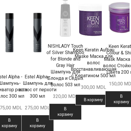
NISHLADY Touch
Keen Kerat
Keen Keratin Aufbau
of Silver Shampoo
Colour & Sh
Maske Маска для
for Blonde and
Mask Маска
волос
Gray Hair
волос Стойк
Восстанавливающая
Шампунь для
Цвета 200
с Кератином 500 мл
stel Alpha -
Estel Alpha -
Блонда и Седых
Шампунь-
Шампунь для
150,00
MD
Волос 503 мл
300,00
MDL
иватор роста
волос от перхоти
лос 300 мл
300 мл
320,00
MDL
В
В корзину
корзину
75,00
MDL
275,00
MDL
В
корзину
В
В
корзину
корзину