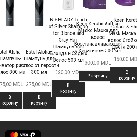
NISHLADY Touch
Keen Kerat
Keen Keratin Aufbau
of Silver Shampoo
Colour & Sh
Maske Маска для
for Blonde and
Mask Маска
волос
Gray Hair
волос Стойк
Восстанавливающая
Шампунь для
Цвета 200
с Кератином 500 мл
stel Alpha -
Estel Alpha -
Блонда и Седых
Шампунь-
Шампунь для
150,00
MD
Волос 503 мл
300,00
MDL
иватор роста
волос от перхоти
лос 300 мл
300 мл
320,00
MDL
В
В корзину
корзину
75,00
MDL
275,00
MDL
В
корзину
В
В
корзину
корзину