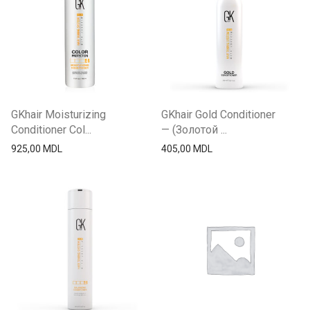
FarmaVita
Порошок и крема
GK hair
Краска и Океслители
Keen
Уход и стайлинг
Kerastase
Другие товары
L`oreal
Londa
GKhair Moisturizing
GKhair Gold Conditioner
Schwarzkopf
Conditioner Col...
— (Золотой ...
925,00
MDL
405,00
MDL
Selective
Wella