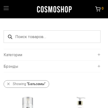
0
Поиск
товаров
Категории
Брэнды
Все
Уход за волосами
AlfaParf
Бальзамы
Showing
“Бальзамы”
Chi
Маски
Concept
Оттеночные шампуни
Estel
Шампуни