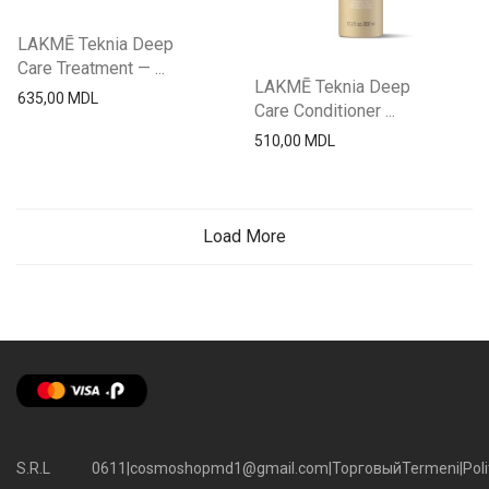
LAKMĒ Teknia Deep
Care Treatment — ...
LAKMĒ Teknia Deep
635,00
MDL
Care Conditioner ...
510,00
MDL
Load More
S.R.L
0611
|
cosmoshopmd1@gmail.com
|
Торговый
Termeni
|
Poli