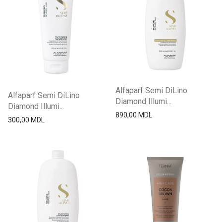
FarmaVita
Порошок и крема
GK hair
Краска и Океслители
Keen
Уход и стайлинг
Kerastase
Другие товары
L`oreal
Londa
Alfaparf Semi DiLino
Ollin
Alfaparf Semi DiLino
Diamond Illumi...
Diamond Illumi...
Schwarzkopf
890,00
MDL
300,00
MDL
Selective
Wella