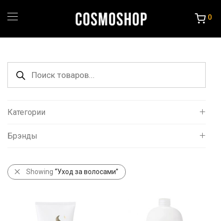
0
Поиск
товаров
Категории
Брэнды
Все
Уход за волосами
AlfaParf
Бальзамы
Showing
“Уход за волосами”
Chi
Маски
Concept
Оттеночные шампуни
Estel
Шампуни