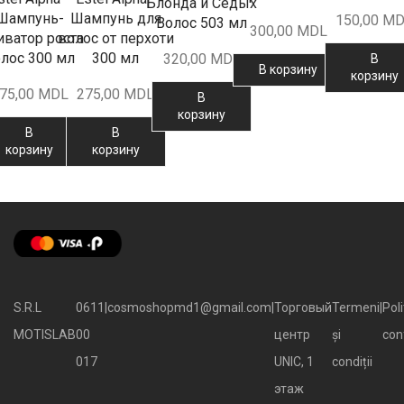
Блонда и Седых
Шампунь-
Шампунь для
150,00
MD
Волос 503 мл
300,00
MDL
иватор роста
волос от перхоти
лос 300 мл
300 мл
320,00
MDL
В
В корзину
корзину
75,00
MDL
275,00
MDL
В
корзину
В
В
корзину
корзину
S.R.L
0611
|
cosmoshopmd1@gmail.com
|
Торговый
Termeni
|
Poli
MOTISLAB
00
центр
și
con
017
UNIC, 1
condiții
этаж