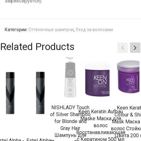
зафиксируется).
Категории:
Оттеночные шампуни
,
Уход за волосами
Related Products
NISHLADY Touch
Keen Kerat
Keen Keratin Aufbau
of Silver Shampoo
Colour & Sh
Maske Маска для
for Blonde and
Mask Маска
волос
Gray Hair
волос Стойк
Восстанавливающая
Шампунь для
Цвета 200
с Кератином 500 мл
stel Alpha -
Estel Alpha -